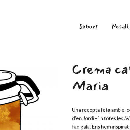
Sabors
Nosalt
Crema cat
Maria
Una recepta feta amb el c
d’en Jordi – i a totes les à
fan gala. Ens hem inspirat 