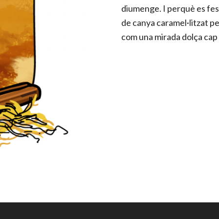
diumenge. I perquè es fes 
de canya caramel·litzat p
com una mirada dolça cap 