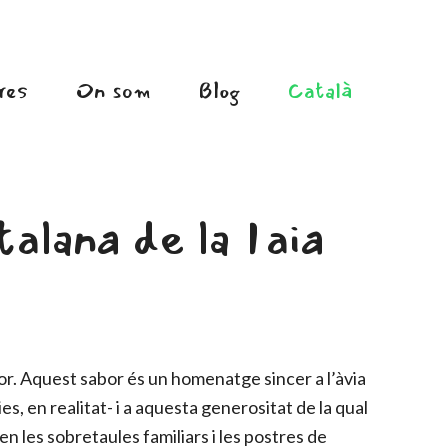
res
On som
Blog
Català
alana de la Iaia
or. Aquest sabor és un homenatge sincer a l’àvia
vies, en realitat- i a aquesta generositat de la qual
en les sobretaules familiars i les postres de