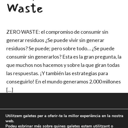
Waste
ZERO WASTE: el compromiso de consumir sin
generar residuos ¿Se puede vivir sin generar
residuos? Se puede; pero sobre todo… ¿Se puede
consumir sin generarlos? Esta es la gran pregunta, la
que muchos nos hacemos y sobre la que giran todas
las respuestas. ¡Y también las estrategias para
conseguirlo! En el mundo generamos 2.000 millones
[…]
Utilitzem galetes per a oferir-te la millor experiència en la nostra
Copyright © 2026 · Bodevici
web.
Nosaltres
·
Contacte
·
Política de privadesa
·
Avis legal
·
Política de
Podeu esbrinar més sobre quines galetes estem utilitzant o